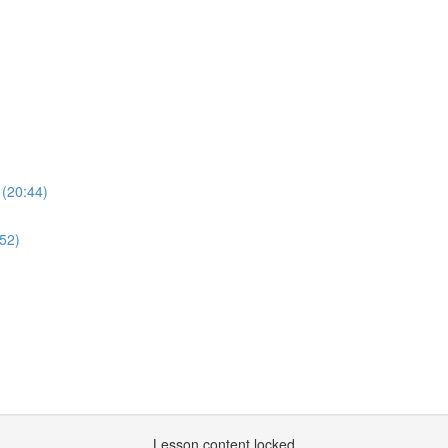
 (20:44)
:52)
Lesson content locked