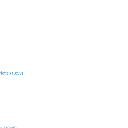
rlette (13:39)
te (19:48)